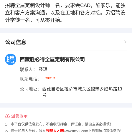
招聘全屋定制设计师一名，要求会CAD，酷家乐，能独
立和客户方案沟通，以及在工地和各方对接。另招聘设
计学徒一名，可从零开始。
公司信息
西藏胜必得全屋定制有限公司
联系人：
经理
****
联系电话：
公司地址：
西藏自治区拉萨市城关区娘热乡娘热路13
号
温馨提示
1、本平台仅供信息发布，不会收取押金、保证金，请微友务必谨慎！
2、请告知用人单位，是在
错那人才网
www.jtttty2.com上看到该招聘信息的！