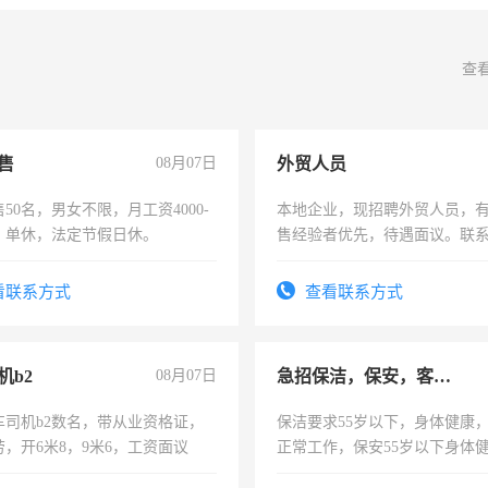
查
售
08月07日
外贸人员
50名，男女不限，月工资4000-
本地企业，现招聘外贸人员，
元，单休，法定节假日休。
售经验者优先，待遇面议。联
看联系方式
查看联系方式
机b2
08月07日
急招保洁，保安，客服，工程
车司机b2数名，带从业资格证，
保洁要求55岁以下，身体健康
，开6米8，9米6，工资面议
正常工作，保安55岁以下身体
责任心形象端庄，遵纪守法，