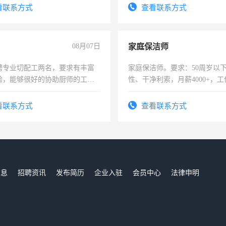
录，客服要求45岁以下高中以
看联系方式
查看联系方式
懂电脑工作认真，性格开朗有
能力，工程，懂水电维修。
08月07日
家庭保洁师
聘专业切配工两名，要求有丰富
家庭保洁师。要求：50周岁以
验，能够很好的协助厨师的工
性、干净利索，月薪4000+，
住，每月有公休，工资3500-
时间灵活，不需坐班，适合宝
太太等。
看联系方式
查看联系方式
信息
招聘资讯
发布简历
企业入驻
会员中心
法律申明
们