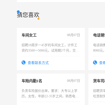
猜您喜欢
车间女工
08月07日
电话销
招聘18周岁一45岁的车间女工，计件工
电话销售
资约3500一5000元，试用期2个月，交五
8000
险，有年薪假，年底福利
查看联系方式
查
车险内勤1名
08月07日
货车司
负责车险报价出单，要求：大专以上学
招聘货
历，女性，年龄22-35岁之间，熟悉电脑
吃苦耐劳
操作，工作态度认真，具有团队精神，