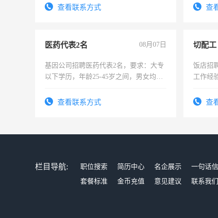
试用期1-3个月，转正后交纳五险，
查看联系方式
查
医药代表2名
08月07日
切配工
基因公司招聘医药代表2名，要求：大专
饭店招
以下学历，年龄25-45岁之间，男女均
工作经
可，需要具有营销经验，从事过医药代
作。包吃
表或者有医学资质的优先，底薪+绩效，
4500。
查看联系方式
查
交五险。
栏目导航:
职位搜索
简历中心
名企展示
一句话
套餐标准
金币充值
意见建议
联系我