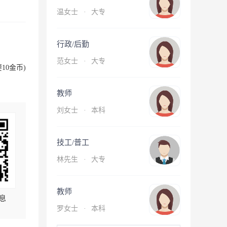
温女士
·
大专
行政/后勤
范女士
·
大专
10金币)
教师
刘女士
·
本科
技工/普工
林先生
·
大专
教师
息
罗女士
·
本科