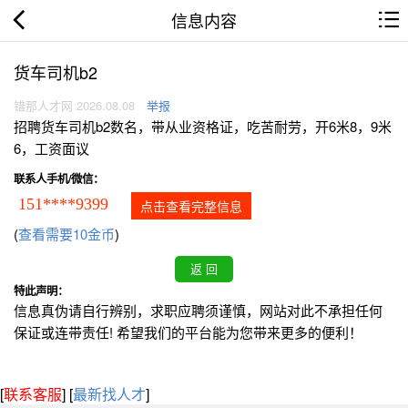
信息内容
货车司机b2
错那人才网 2026.08.08
举报
招聘货车司机b2数名，带从业资格证，吃苦耐劳，开6米8，9米
6，工资面议
联系人手机/微信：
151****9399
点击查看完整信息
(
查看需要10金币
)
特此声明：
信息真伪请自行辨别，求职应聘须谨慎，网站对此不承担任何
保证或连带责任! 希望我们的平台能为您带来更多的便利！
[
联系客服
]
[
最新找人才
]